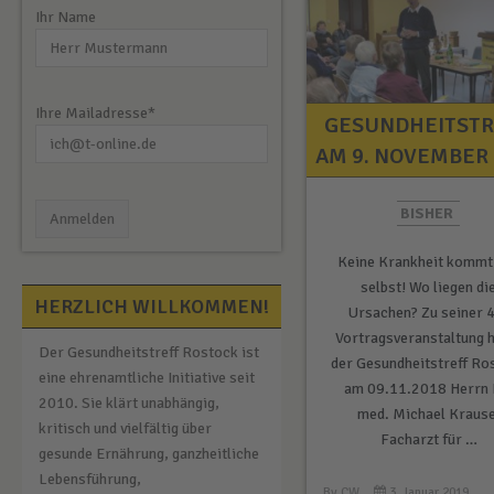
Ihr Name
Ihre Mailadresse*
GESUNDHEITSTR
AM 9. NOVEMBER 
BISHER
Keine Krankheit kommt
selbst! Wo liegen di
HERZLICH WILLKOMMEN!
Ursachen? Zu seiner 
Vortragsveranstaltung 
Der Gesundheitstreff Rostock ist
der Gesundheitstreff Ro
eine ehrenamtliche Initiative seit
am 09.11.2018 Herrn 
2010. Sie klärt unabhängig,
med. Michael Krause
kritisch und vielfältig über
Facharzt für …
gesunde Ernährung, ganzheitliche
Lebensführung,
By
CW
3. Januar 2019