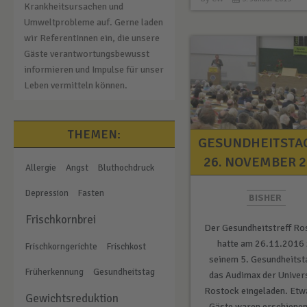
Krankheitsursachen und
Umweltprobleme auf. Gerne laden
wir ReferentInnen ein, die unsere
Gäste verantwortungsbewusst
informieren und Impulse für unser
Leben vermitteln können.
THEMEN:
GESUNDHEITSTA
26. NOVEMBER 2
Allergie
Angst
Bluthochdruck
Depression
Fasten
BISHER
Frischkornbrei
Der Gesundheitstreff Ro
hatte am 26.11.2016 
Frischkorngerichte
Frischkost
seinem 5. Gesundheitsta
Früherkennung
Gesundheitstag
das Audimax der Univers
Rostock eingeladen. Etw
Gewichtsreduktion
Gäste waren erschienen