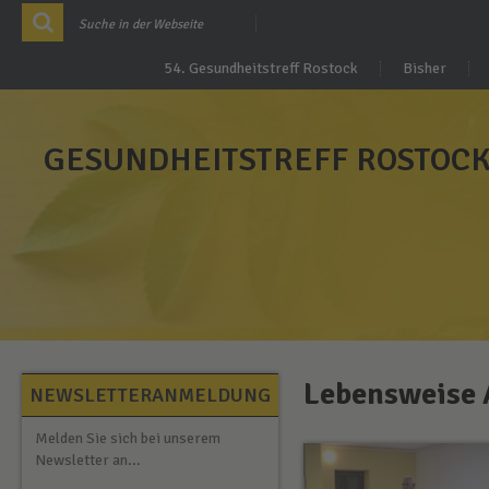
54. Gesundheitstreff Rostock
Bisher
GESUNDHEITSTREFF ROSTOC
Lebensweise 
NEWSLETTERANMELDUNG
Melden Sie sich bei unserem
Newsletter an...