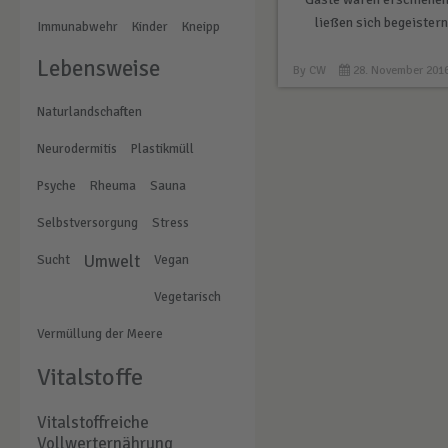
ließen sich begeister
Immunabwehr
Kinder
Kneipp
Lebensweise
By
CW
28. November 201
Naturlandschaften
Neurodermitis
Plastikmüll
Psyche
Rheuma
Sauna
Selbstversorgung
Stress
Sucht
Umwelt
Vegan
Vegetarisch
Vermüllung der Meere
Vitalstoffe
Vitalstoffreiche
Vollwerternährung