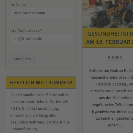
Ihr Name
Ihre Mailadresse*
GESUNDHEITSTR
AM 19. FEBRUAR 
BISHER
Referentin: Gudrun Bern
Gesundheitsberaterin 
HERZLICH WILLKOMMEN!
Rostock Vortrag „Mi
Frischkost in Bestform
Der Gesundheitstreff Rostock ist
aus der Sicht einer
eine ehrenamtliche Initiative seit
begeisterten Teilnehme
2010. Sie klärt unabhängig,
Irgendwie wurde ich s
kritisch und vielfältig über
zweimal eingeladen 
gesunde Ernährung, ganzheitliche
einem …
Lebensführung,