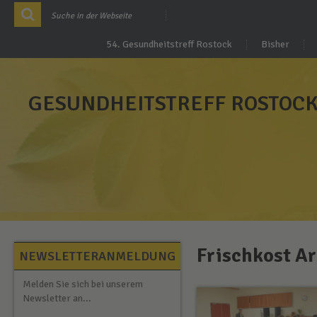
54. Gesundheitstreff Rostock
Bisher
GESUNDHEITSTREFF ROSTOC
Frischkost A
NEWSLETTERANMELDUNG
Melden Sie sich bei unserem
Newsletter an...