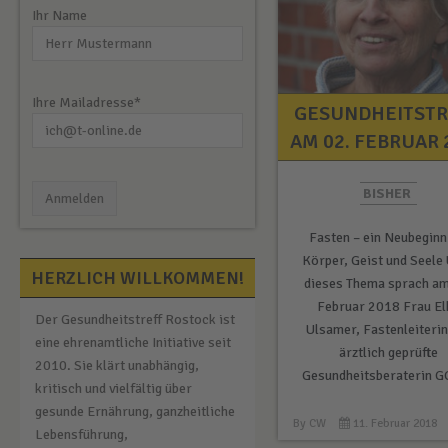
Ihr Name
Ihre Mailadresse*
GESUNDHEITSTR
AM 02. FEBRUAR 
BISHER
Fasten – ein Neubeginn
Körper, Geist und Seele
HERZLICH WILLKOMMEN!
dieses Thema sprach am
Februar 2018 Frau El
Der Gesundheitstreff Rostock ist
Ulsamer, Fastenleiterin
eine ehrenamtliche Initiative seit
ärztlich geprüfte
2010. Sie klärt unabhängig,
Gesundheitsberaterin 
kritisch und vielfältig über
gesunde Ernährung, ganzheitliche
By
CW
11. Februar 2018
Lebensführung,