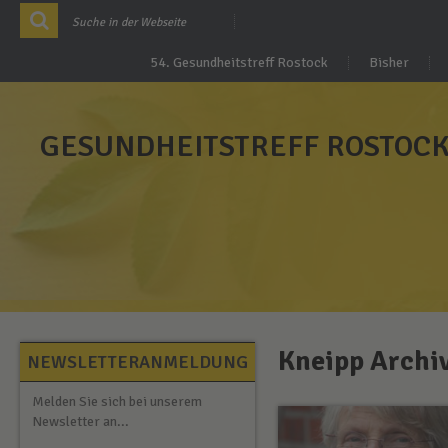
54. Gesundheitstreff Rostock
Bisher
GESUNDHEITSTREFF ROSTOC
Kneipp Archi
NEWSLETTERANMELDUNG
Melden Sie sich bei unserem
Newsletter an...